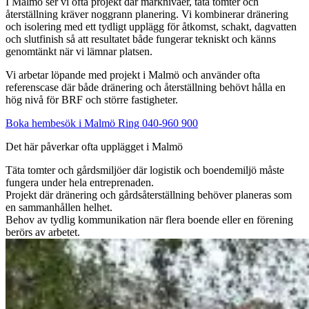
I Malmö ser vi ofta projekt där marknivåer, täta tomter och
återställning kräver noggrann planering. Vi kombinerar dränering
och isolering med ett tydligt upplägg för åtkomst, schakt, dagvatten
och slutfinish så att resultatet både fungerar tekniskt och känns
genomtänkt när vi lämnar platsen.
Vi arbetar löpande med projekt i Malmö och använder ofta
referenscase där både dränering och återställning behövt hålla en
hög nivå för BRF och större fastigheter.
Boka hembesök i Malmö
Ring 040-960 900
Det här påverkar ofta upplägget i Malmö
Täta tomter och gårdsmiljöer där logistik och boendemiljö måste
fungera under hela entreprenaden.
Projekt där dränering och gårdsåterställning behöver planeras som
en sammanhållen helhet.
Behov av tydlig kommunikation när flera boende eller en förening
berörs av arbetet.