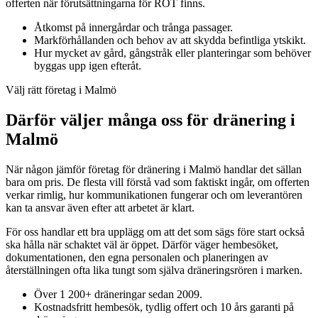
offerten när förutsättningarna för ROT finns.
Åtkomst på innergårdar och trånga passager.
Markförhållanden och behov av att skydda befintliga ytskikt.
Hur mycket av gård, gångstråk eller planteringar som behöver
byggas upp igen efteråt.
Välj rätt företag i Malmö
Därför väljer många oss för dränering i
Malmö
När någon jämför företag för dränering i Malmö handlar det sällan
bara om pris. De flesta vill förstå vad som faktiskt ingår, om offerten
verkar rimlig, hur kommunikationen fungerar och om leverantören
kan ta ansvar även efter att arbetet är klart.
För oss handlar ett bra upplägg om att det som sägs före start också
ska hålla när schaktet väl är öppet. Därför väger hembesöket,
dokumentationen, den egna personalen och planeringen av
återställningen ofta lika tungt som själva dräneringsrören i marken.
Över 1 200+ dräneringar sedan 2009.
Kostnadsfritt hembesök, tydlig offert och 10 års garanti på