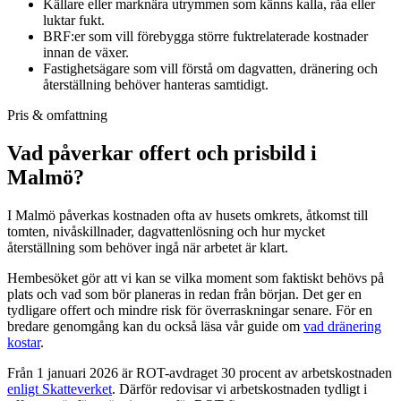
Källare eller marknära utrymmen som känns kalla, råa eller
luktar fukt.
BRF:er som vill förebygga större fuktrelaterade kostnader
innan de växer.
Fastighetsägare som vill förstå om dagvatten, dränering och
återställning behöver hanteras samtidigt.
Pris & omfattning
Vad påverkar offert och prisbild i
Malmö?
I Malmö påverkas kostnaden ofta av husets omkrets, åtkomst till
tomten, nivåskillnader, dagvattenlösning och hur mycket
återställning som behöver ingå när arbetet är klart.
Hembesöket gör att vi kan se vilka moment som faktiskt behövs på
plats och vad som bör planeras in redan från början. Det ger en
tydligare offert och mindre risk för överraskningar senare. För en
bredare genomgång kan du också läsa vår guide om
vad dränering
kostar
.
Från 1 januari 2026 är ROT-avdraget 30 procent av arbetskostnaden
enligt Skatteverket
. Därför redovisar vi arbetskostnaden tydligt i