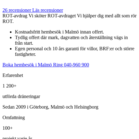
26 recensioner
Läs recensioner
ROT-avdrag
Vi sköter ROT-avdraget
Vi hjälper dig med allt som rör
ROT.
Kostnadsfritt hembesök i Malmö innan offert.
Tydlig offert där mark, dagvatten och återställning vägs in
från start.
Egen personal och 10 års garanti för villor, BRF:er och större
fastigheter.
Boka hembesök i Malmö
Ring 040-960 900
Erfarenhet
1 200+
utförda dräneringar
Sedan 2009 i Göteborg, Malmö och Helsingborg
Omfattning
100+
projekt varje år