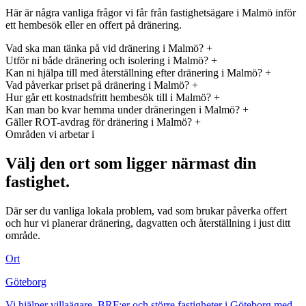
Här är några vanliga frågor vi får från fastighetsägare i Malmö inför
ett hembesök eller en offert på dränering.
Vad ska man tänka på vid dränering i Malmö?
+
Utför ni både dränering och isolering i Malmö?
+
Kan ni hjälpa till med återställning efter dränering i Malmö?
+
Vad påverkar priset på dränering i Malmö?
+
Hur går ett kostnadsfritt hembesök till i Malmö?
+
Kan man bo kvar hemma under dräneringen i Malmö?
+
Gäller ROT-avdrag för dränering i Malmö?
+
Områden vi arbetar i
Välj den ort som ligger närmast din
fastighet.
Där ser du vanliga lokala problem, vad som brukar påverka offert
och hur vi planerar dränering, dagvatten och återställning i just ditt
område.
Ort
Göteborg
Vi hjälper villaägare, BRF:er och större fastigheter i Göteborg med